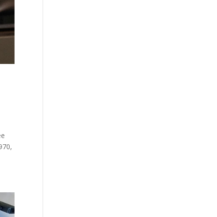
ée
970,