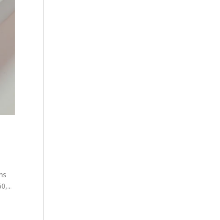
ins
,...