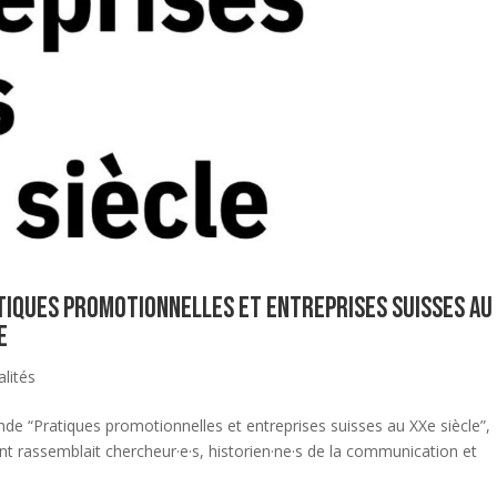
atiques promotionnelles et entreprises suisses au
e
alités
onde “Pratiques promotionnelles et entreprises suisses au XXe siècle”,
t rassemblait chercheur·e·s, historien·ne·s de la communication et