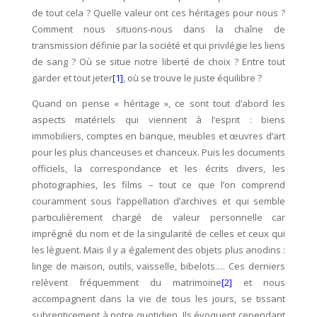
de tout cela ? Quelle valeur ont ces héritages pour nous ?
Comment nous situons-nous dans la chaîne de
transmission définie par la société et qui privilégie les liens
de sang ? Où se situe notre liberté de choix ? Entre tout
garder et tout jeter
[1]
, où se trouve le juste équilibre ?
Quand on pense « héritage », ce sont tout d’abord les
aspects matériels qui viennent à l’esprit : biens
immobiliers, comptes en banque, meubles et œuvres d’art
pour les plus chanceuses et chanceux. Puis les documents
officiels, la correspondance et les écrits divers, les
photographies, les films – tout ce que l’on comprend
couramment sous l’appellation d’archives et qui semble
particulièrement chargé de valeur personnelle car
imprégné du nom et de la singularité de celles et ceux qui
les lèguent. Mais il y a également des objets plus anodins :
linge de maison, outils, vaisselle, bibelots…. Ces derniers
relèvent fréquemment du matrimoine
[2]
et nous
accompagnent dans la vie de tous les jours, se tissant
subrepticement à notre quotidien. Ils évoquent cependant