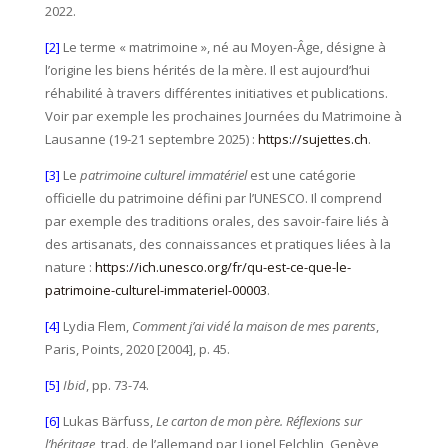
2022.
[2]
Le terme « matrimoine », né au Moyen-Âge, désigne à
l’origine les biens hérités de la mère. Il est aujourd’hui
réhabilité à travers différentes initiatives et publications.
Voir par exemple les prochaines Journées du Matrimoine à
Lausanne (19-21 septembre 2025) :
https://sujettes.ch
.
[3]
Le
patrimoine culturel immatériel
est une catégorie
officielle du patrimoine défini par l’UNESCO. Il comprend
par exemple des traditions orales, des savoir-faire liés à
des artisanats, des connaissances et pratiques liées à la
nature :
https://ich.unesco.org/fr/qu-est-ce-que-le-
patrimoine-culturel-immateriel-00003
.
[4]
Lydia Flem,
Comment j’ai vidé la maison de mes parents
,
Paris, Points, 2020 [2004], p. 45.
[5]
Ibid
, pp. 73-74.
[6]
Lukas Bärfuss,
Le carton de mon père. Réflexions sur
l’héritage
, trad. de l’allemand par Lionel Felchlin, Genève,