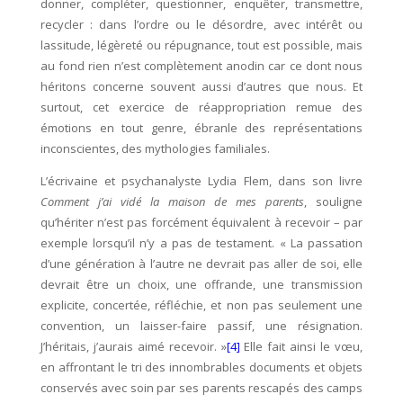
donner, compléter, questionner, enquêter, transmettre,
recycler : dans l’ordre ou le désordre, avec intérêt ou
lassitude, légèreté ou répugnance, tout est possible, mais
au fond rien n’est complètement anodin car ce dont nous
héritons concerne souvent aussi d’autres que nous. Et
surtout, cet exercice de réappropriation remue des
émotions en tout genre, ébranle des représentations
inconscientes, des mythologies familiales.
L’écrivaine et psychanalyste Lydia Flem, dans son livre
Comment j’ai vidé la maison de mes parents
, souligne
qu’hériter n’est pas forcément équivalent à recevoir – par
exemple lorsqu’il n’y a pas de testament. « La passation
d’une génération à l’autre ne devrait pas aller de soi, elle
devrait être un choix, une offrande, une transmission
explicite, concertée, réfléchie, et non pas seulement une
convention, un laisser-faire passif, une résignation.
J’héritais, j’aurais aimé recevoir. »
[4]
Elle fait ainsi le vœu,
en affrontant le tri des innombrables documents et objets
conservés avec soin par ses parents rescapés des camps