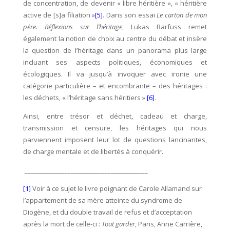
de concentration, de devenir « libre héritière »,
« héritière
active de [s]a filiation »
[5]
. Dans son essai
Le carton de mon
père. Réflexions sur l’héritage
, Lukas Bärfuss remet
également la notion de choix au centre du débat et insère
la question de l’héritage dans un panorama plus large
incluant ses aspects politiques, économiques et
écologiques. Il va jusqu’à invoquer avec ironie une
catégorie particulière – et encombrante – des héritages :
les déchets, « l’héritage sans héritiers »
[6]
.
Ainsi, entre trésor et déchet, cadeau et charge,
transmission et censure, les héritages qui nous
parviennent imposent leur lot de questions lancinantes,
de charge mentale et de libertés à conquérir.
________________________________________
[1]
Voir à ce sujet le livre poignant de Carole Allamand sur
l’appartement de sa mère atteinte du syndrome de
Diogène, et du double travail de refus et d’acceptation
après la mort de celle-ci :
Tout garder
, Paris, Anne Carrière,