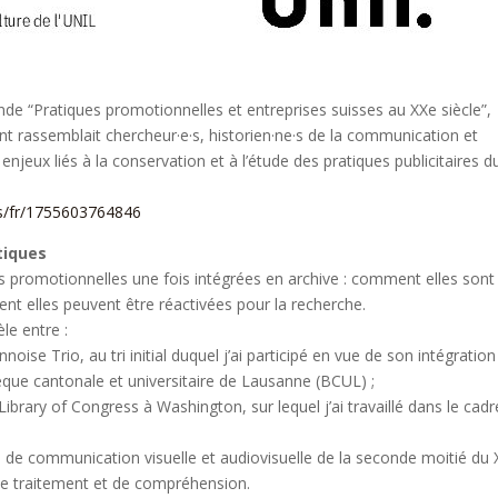
onde “Pratiques promotionnelles et entreprises suisses au XXe siècle”,
t rassemblait chercheur·e·s, historien·ne·s de la communication et
enjeux liés à la conservation et à l’étude des pratiques publicitaires d
ws/fr/1755603764846
tiques
es promotionnelles une fois intégrées en archive : comment elles sont
ment elles peuvent être réactivées pour la recherche.
èle entre :
noise Trio, au tri initial duquel j’ai participé en vue de son intégration
thèque cantonale et universitaire de Lausanne (BCUL) ;
ibrary of Congress à Washington, sur lequel j’ai travaillé dans le cadr
e communication visuelle et audiovisuelle de la seconde moitié du
 de traitement et de compréhension.