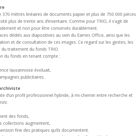
ire
 370 mètres linéaires de documents papier et plus de 750 000 pièce
sité plus de trente ans d’inventaire. Comme pour TRIO, il s’agit de
apidement et non pour être conservés durablement.
aces dédiés aux diapositives au sein du Eames Office, ainsi que les
tion et de consultation de ces images. Ce regard sur les gestes, les
rs du traitement du fonds TRIO.
ation du fonds en tenant compte :
gence lausannoise évoluait,
campagnes publicitaires.
archiviste
te d’un profil professionnel hybride, à mi-chemin entre recherche et
iste
.
ement des fonds,
es collections augmentent,
hension fine des pratiques qu’ils documentent.