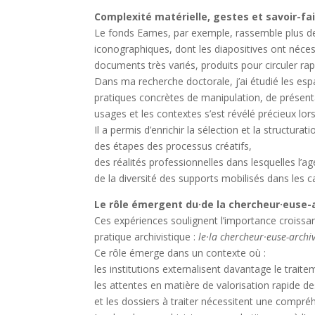
Complexité matérielle, gestes et savoir-fa
Le fonds Eames, par exemple, rassemble plus de
iconographiques, dont les diapositives ont néces
documents très variés, produits pour circuler r
Dans ma recherche doctorale, j’ai étudié les esp
pratiques concrètes de manipulation, de présenta
usages et les contextes s’est révélé précieux lo
Il a permis d’enrichir la sélection et la structur
des étapes des processus créatifs,
des réalités professionnelles dans lesquelles l’a
de la diversité des supports mobilisés dans les 
Le rôle émergent du·de la chercheur·euse-
Ces expériences soulignent l’importance croissan
pratique archivistique :
le·la chercheur·euse-archiv
Ce rôle émerge dans un contexte où :
les institutions externalisent davantage le trait
les attentes en matière de valorisation rapide d
et les dossiers à traiter nécessitent une compré