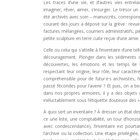
Les traces d’une vie, et d’autres vies entrela
imaginer, rêver, aimer, s’insurger. Le trésor 
été archivés avec soin – manuscrits, corresponda
courant des jours a déposé sur la grève : revue
factures mélangées, courriers administratifs, p
petite sculpture en terre cuite reçue d’une amie.
Celle ou celui qui s’attelle à l’inventaire d’une 
découragement. Plonger dans les sédiments d’u
découvertes, les émotions et les temps de
respectant leur origine, leur rôle, leur caractèr
compréhensible pour de futur·e·s archivistes, 
passé fécondes pour l’avenir ? Et puis, on a 
dans nos propres armoires, il y a des objets 
inéluctablement sous l’étiquette douteuse des « 
À quoi sert un inventaire ? À dresser un état des
ce une liste, une comptabilité, un tour d’hori
avec condescendance), l’inventaire est pourtan
l’archive ou la collection. Une étape privilégi