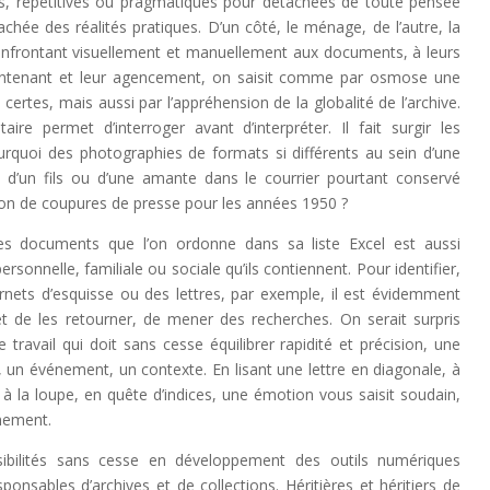
es, répétitives ou pragmatiques pour détachées de toute pensée
achée des réalités pratiques. D’un côté, le ménage, de l’autre, la
onfrontant visuellement et manuellement aux documents, à leurs
 contenant et leur agencement, on saisit comme par osmose une
certes, mais aussi par l’appréhension de la globalité de l’archive.
aire permet d’interroger avant d’interpréter. Il fait surgir les
urquoi des photographies de formats si différents au sein d’une
 d’un fils ou d’une amante dans le courrier pourtant conservé
on de coupures de presse pour les années 1950 ?
 des documents que l’on ordonne dans sa liste Excel est aussi
ersonnelle, familiale ou sociale qu’ils contiennent. Pour identifier,
rnets d’esquisse ou des lettres, par exemple, il est évidemment
et de les retourner, de mener des recherches. On serait surpris
travail qui doit sans cesse équilibrer rapidité et précision, une
é, un événement, un contexte. En lisant une lettre en diagonale, à
à la loupe, en quête d’indices, une émotion vous saisit soudain,
nnement.
ssibilités sans cesse en développement des outils numériques
nsables d’archives et de collections. Héritières et héritiers de