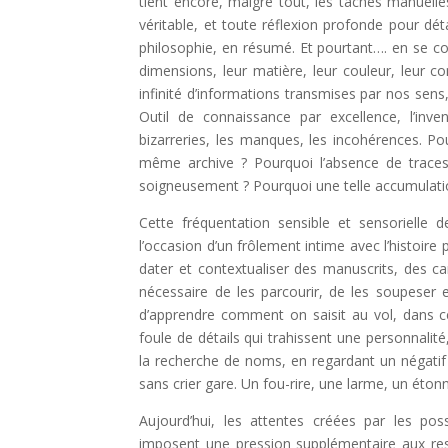
tient encore, malgré tout, les tâches manuell
véritable, et toute réflexion profonde pour dét
philosophie, en résumé. Et pourtant…. en se c
dimensions, leur matière, leur couleur, leur
infinité d’informations transmises par nos sens, 
Outil de connaissance par excellence, l’invent
bizarreries, les manques, les incohérences. Po
même archive ? Pourquoi l’absence de traces
soigneusement ? Pourquoi une telle accumulati
Cette fréquentation sensible et sensorielle
l’occasion d’un frôlement intime avec l’histoire p
dater et contextualiser des manuscrits, des ca
nécessaire de les parcourir, de les soupeser 
d’apprendre comment on saisit au vol, dans ce 
foule de détails qui trahissent une personnalit
la recherche de noms, en regardant un négatif 
sans crier gare. Un fou-rire, une larme, un éto
Aujourd’hui, les attentes créées par les po
imposent une pression supplémentaire aux respo