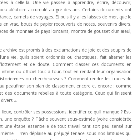
cées à celle-là. Une vie passée à apprendre, écrire, découvrir,
un peu aléatoire accumulé au gré des ans. Certains documents ont
nce, carnets de voyages. Et puis il y a les laisses de mer, que le
s en vrac, bouts de papier recouverts de notes, souvenirs divers,
ièces de monnaie de pays lointains, montre de gousset d’un aïeul,
telle archive est promis à des exclamations de joie et des soupirs de
ne vie, qu’ils soient ordonnés ou chaotiques, fait alterner les
 flottement et de doute. Comment classer ces documents en
e intime ou officiel tout à tour, tout en rendant leur organisation
historien·ne·s ou chercheurs·ses ? Comment rendre les traces du
beau peaufiner son plan de classement encore et encore : comme
et des documents rebelles à toute catégorie. Ceux qui finissent
divers ».
 lieux, contrôler ses possessions, identifier ce qu’il manque ? Est-
zon, une enquête ? Tâche souvent sous-estimée (voire considérée
t une étape essentielle de tout travail tant soit peu sensé sur
ée, même – n’en déplaise au préjugé tenace sous nos latitudes qui