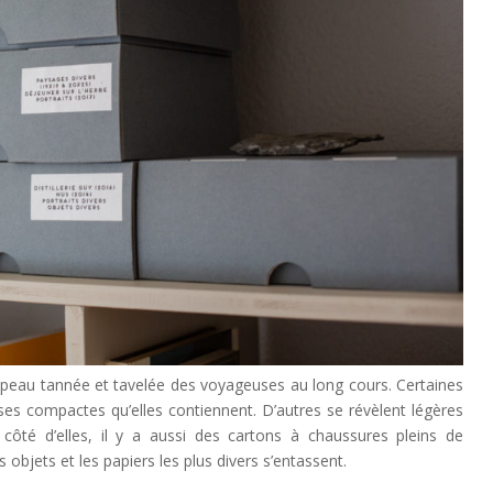
la peau tannée et tavelée des voyageuses au long cours. Certaines
sses compactes qu’elles contiennent. D’autres se révèlent légères
ôté d’elles, il y a aussi des cartons à chaussures pleins de
objets et les papiers les plus divers s’entassent.