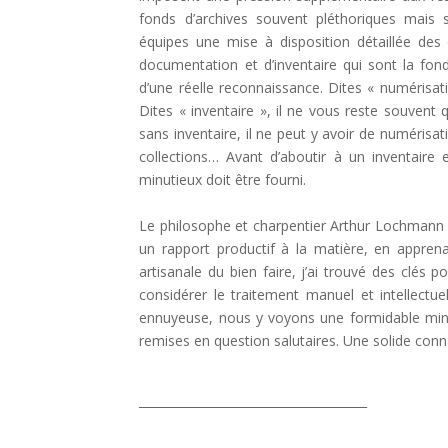
fonds d’archives souvent pléthoriques mais s
équipes une mise à disposition détaillée d
documentation et d’inventaire qui sont la fond
d’une réelle reconnaissance. Dites « numérisat
Dites « inventaire », il ne vous reste souvent 
sans inventaire, il ne peut y avoir de numérisat
collections… Avant d’aboutir à un inventaire en
minutieux doit être fourni.
Le philosophe et charpentier Arthur Lochmann 
un rapport productif à la matière, en apprena
artisanale du bien faire, j’ai trouvé des clés 
considérer le traitement manuel et intellectue
ennuyeuse, nous y voyons une formidable mine 
remises en question salutaires. Une solide conn
______________________________________