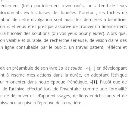
eulement (très) partiellement inventoriés, on attend de leurs
es documents
via
les bases de données. Pourtant, les tâches de
ation de cette divulgation sont aussi les dernières à bénéficier
ion », et vous êtes presque assuré·e de trouver un financement.
qu’à bricoler des solutions (ou vos yeux pour pleurer). Alors que,
ion valable et durable, de recherche sérieuse, de vision claire des
 ligne consultable par le public, un travail patient, réfléchi et
dit en préambule de son livre
La vie solide
: « […] en développant
nt à inscrire mes actions dans la durée, en adoptant l’éthique
pour m’orienter dans notre époque frénétique. »
[1]
. Plutôt que de
l de l’archive effectué lors de l’inventaire comme une formalité
de découvertes, d’apprentissages, de liens enrichissants et de
aissance acquise à l’épreuve de la matière.