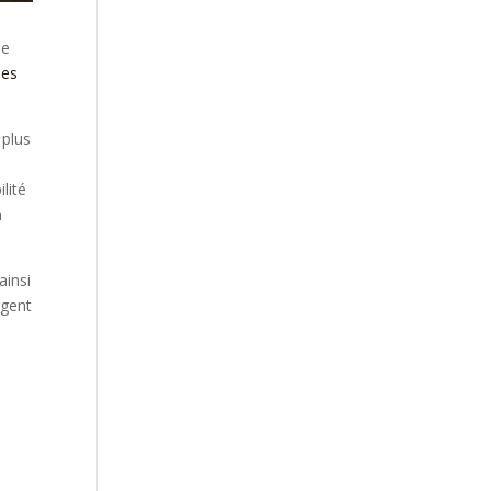
ée
ies
 plus
lité
à
ainsi
rgent